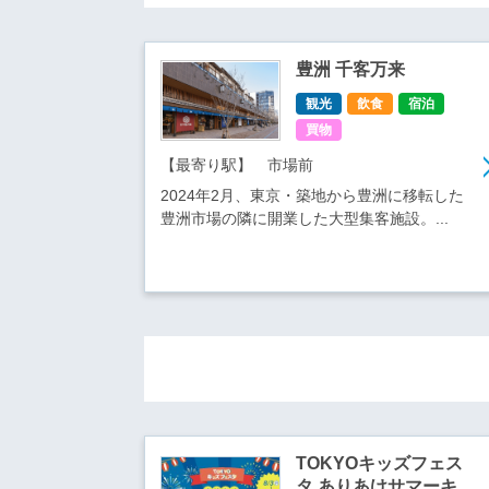
豊洲 千客万来
観光
飲食
宿泊
買物
【最寄り駅】 市場前
2024年2月、東京・築地から豊洲に移転した
豊洲市場の隣に開業した大型集客施設。...
TOKYOキッズフェス
タ ありあけサマーキ