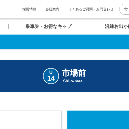
採用情報
会社案内
よくあるご質問・お問合わせ
乗車券・お得なキップ
沿線お出か
。
U
U
U
U
U
U
マホで そのまま改札へ！
06
07
08
09
10
11
報
ト一覧
介
お台場海浜公園
クルーズターミナル
テレコムセンター
東京ビッグサイト
QRモバイル
チケット
市場前
U
14
普通乗車券
キッズコンテンツ
Shijo-mae
内
め散策コース
快適への取り組み
団体乗車券
ゆりかもめグッズ
駅
駅
駅
駅
駅
駅
のちょっぴり贅沢コース
新橋・汐留エリア
バリアフリー設備・
安全対策
時刻表
時刻表
時刻表
時刻表
時刻表
時刻表