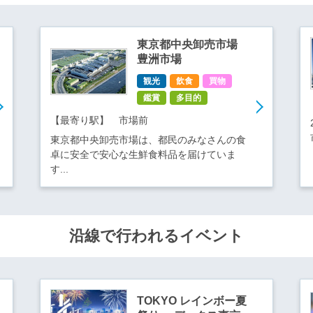
東京都中央卸売市場
豊洲市場
観光
飲食
買物
鑑賞
多目的
【最寄り駅】 市場前
東京都中央卸売市場は、都民のみなさんの食
卓に安全で安心な生鮮食料品を届けていま
す...
沿線で行われるイベント
TOKYO レインボー夏