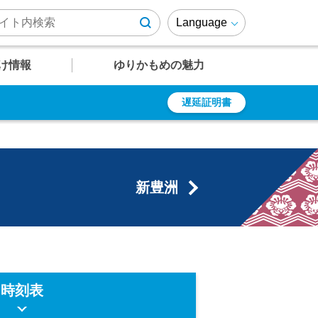
Language
け情報
ゆりかもめの魅力
遅延証明書
U
U
U
U
U
12
13
14
15
16
遅延証明書
乗車券の種類
周辺施設情報
ゆりかもめファンページ
有明テニスの森
新豊洲
定期乗車券
ゆりも紹介
乗車ルール・マナー
ゆりかもめが
結ぶエリア
よくあるご質問
障がい者の方への
運賃割引
駅
駅
駅
駅
駅
竹芝～芝浦・
レインボーブリッジエリア
時刻表
時刻表
時刻表
時刻表
時刻表
時刻表