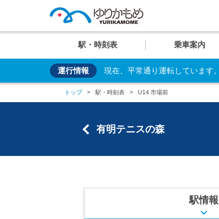
駅・時刻表
乗車案内
運行情報
現在、平常通り運転しています
便利な乗り方
U
U
U
U
U
お手持ちのカードやス
01
02
03
04
05
運行情
イベン
車両紹
トップ
駅・時刻表
U14 市場前
日の出
芝浦ふ頭
交通系ICカード
クレカ乗車
有明テニスの森
運賃案
おすす
安全・
駅
駅
駅
駅
駅
臨海副都心のビュースポット
大人
設備・しくみ・
システム
駅情報
時刻表
時刻表
時刻表
時刻表
時刻表