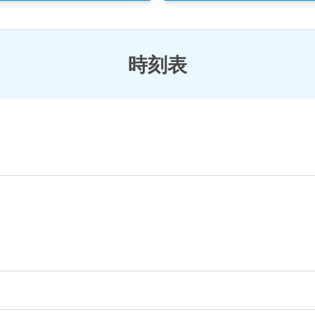
巡礼スポット
お台場・青海エリア
時刻表検索
豊洲エリア
時刻表