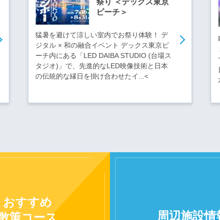
祭り ＜デックス東京
ビーチ＞
猛暑を避けて涼しい室内でお祭り体験！ デ
ジタル × 和の融合イベント デックス東京ビ
ーチ内にある「LED DAIBA STUDIO (台場ス
タジオ)」で、先進的なLED映像技術と日本
の伝統的な縁日を掛け合わせたイ...<
おすすめ
周辺施設
情
散策コース