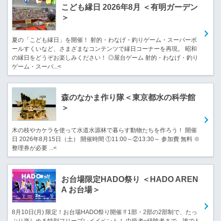
こども縁日 2026年8月 ＜有明ガーデン
＞
夏の「こども縁日」を開催！ 射的・わなげ・釣りゲーム・スーパーボ
ールすくいなど、さまざまなコンテンツで縁日コーナーを再現。 昭和
の縁日をどうぞお楽しみください！ ◎屋台ゲーム 射的・わなげ・釣り
ゲーム・スーパ...<
森のなかま作り隊＜東京都水の科学館
＞
木の枝やカケラを使って水道水源林で暮らす動物たちを作ろう！ 開催
日 2026年8月15日（土） 開催時間 ①11:00～②13:30～ 参加費 無料 ※
整理券が必要 ...<
お台場限定HADO祭り ＜HADO AREN
A お台場＞
8月10日(月) 限定！お台場HADO祭り開催 !! 1部・2部の2部制で、たっ
ぷり楽しめる特別フリープレイイベント！ 中級者~経験者まで、誰でも