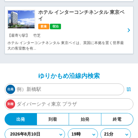
ホテル インターコンチネンタル 東京ベ
イ
飲食
宿泊
【最寄り駅】 竹芝
ホテル インターコンチネンタル 東京ベイは、英国に本拠を置く世界最
大の客室数を有...
ゆりかもめ沿線内検索
出発
到着
出発
到着
始発
終電