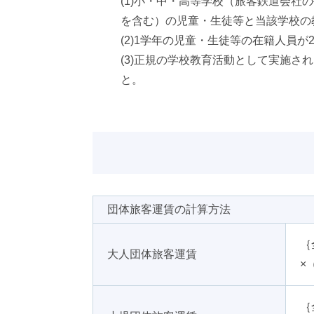
(1)小・中・高等学校（旅客鉄道会
を含む）の児童・生徒等と当該学校の
(2)1学年の児童・生徒等の在籍人員が
(3)正規の学校教育活動として実施
と。
団体旅客運賃の計算方法
｛
大人団体
旅客運賃
×
｛