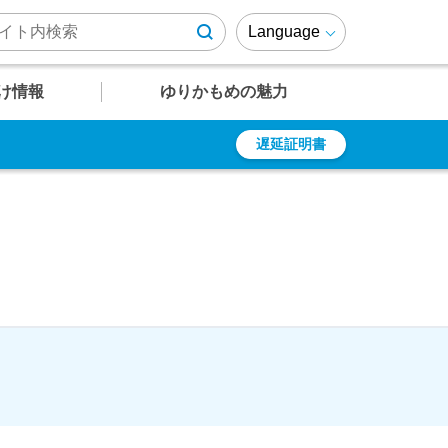
Language
け情報
ゆりかもめの魅力
遅延証明書
U
U
U
U
U
12
13
14
15
16
遅延証明書
乗車券の種類
周辺施設情報
ゆりかもめファンページ
有明テニスの森
定期乗車券
ゆりも紹介
乗車ルール・マナー
ゆりかもめが
結ぶエリア
よくあるご質問
障がい者の方への
運賃割引
駅
駅
駅
駅
駅
竹芝～芝浦・
レインボーブリッジエリア
時刻表
時刻表
時刻表
時刻表
時刻表