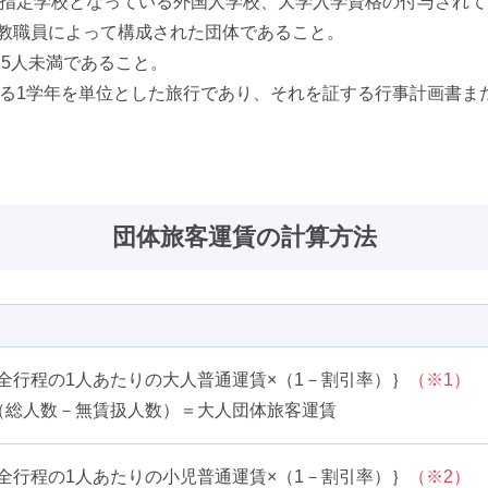
社の指定学校となっている外国人学校、大学入学資格の付与され
教職員によって構成された団体であること。
25人未満であること。
される1学年を単位とした旅行であり、それを証する行事計画書
団体旅客運賃の計算方法
全行程の1人あたりの大人普通運賃×（1－割引率）｝
（※1）
（総人数－無賃扱人数）＝大人団体旅客運賃
全行程の1人あたりの小児普通運賃×（1－割引率）｝
（※2）