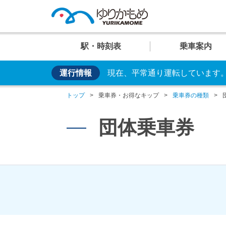
駅・時刻表
乗車案内
運行情報
現在、平常通り運転しています
便利な乗り方
U
U
U
U
U
お手持ちのカードやス
01
02
03
04
05
運行情
イベン
車両紹
トップ
乗車券・お得なキップ
乗車券の種類
日の出
芝浦ふ頭
交通系ICカード
クレカ乗車
団体乗車券
運賃案
おすす
安全・
駅
駅
駅
駅
駅
臨海副都心のビュースポット
大人
設備・しくみ・
システム
時刻表
時刻表
時刻表
時刻表
時刻表