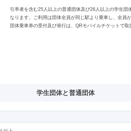
巡礼スポット
お台場・青海エリア
引率者を含む25人以上の普通団体及び26人以上の学生団
時刻表検索
なります。ご利用は団体全員が同じ駅より乗車し、全員
豊洲エリア
団体乗車券の受付及び発行は、QRモバイルチケットで取
学生団体と普通団体