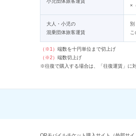
小児団体
旅客運賃
×
大人・
小児の
別
混乗団体
旅客運賃
こ
（※1）
端数を十円単位まで切上げ
（※2）
端数切上げ
※往復で購入する場合は、「往復運賃」に
QRモバイルチケット購入サイト（外部サ