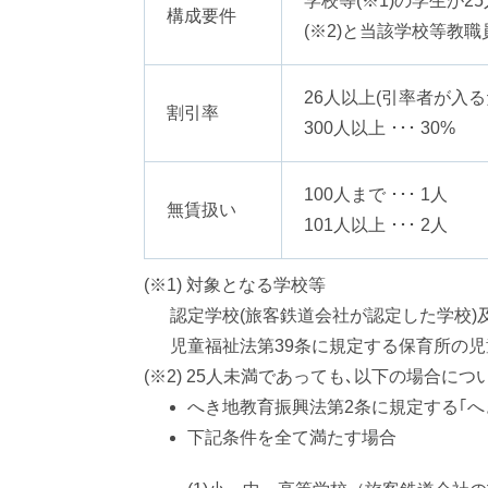
学校等(※1)の学生が2
構成要件
(※2)と当該学校等教
26人以上(引率者が入るため
割引率
300人以上 ･･･ 30%
100人まで ･･･ 1人
無賃扱い
101人以上 ･･･ 2人
(※1) 対象となる学校等
認定学校(旅客鉄道会社が認定した学校)
児童福祉法第39条に規定する保育所の児
(※2) 25人未満であっても､以下の場合に
へき地教育振興法第2条に規定する｢
下記条件を全て満たす場合