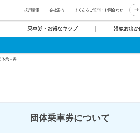
採用情報
会社案内
よくあるご質問・お問合わせ
乗車券・お得なキップ
沿線お出か
。
U
U
U
U
U
U
マホで そのまま改札へ！
06
07
08
09
10
11
報
ト一覧
介
団体乗車券
お台場海浜公園
クルーズターミナル
テレコムセンター
東京ビッグサイト
QRモバイル
チケット
普通乗車券
キッズコンテンツ
内
め散策コース
快適への取り組み
団体乗車券
ゆりかもめグッズ
駅
駅
駅
駅
駅
駅
団体乗車券について
のちょっぴり贅沢コース
新橋・汐留エリア
バリアフリー設備・
安全対策
時刻表
時刻表
時刻表
時刻表
時刻表
時刻表