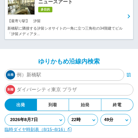
ニュースアート
多目的
【最寄り駅】 汐留
新橋駅に隣接する汐留シオサイトの一角に立つ三角柱の34階建てビル
「汐留メディアタ...
ゆりかもめ沿線内検索
出発
到着
出発
到着
始発
終電
臨時ダイヤ時刻表（8/15~8/16）