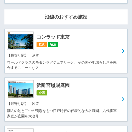
沿線のおすすめ施設
コンラッド東京
飲食
宿泊
【最寄り駅】 汐留
ワールドクラスのモダンラグジュアリーと、その国や地域らしさを融
合するユニークなス...
浜離宮恩賜庭園
公園
【最寄り駅】 汐留
潮入の池と二つの鴨場をもつ江戸時代の代表的な大名庭園。六代将軍
家宣が庭園を大改修...