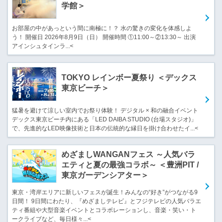
学館＞
お部屋の中があっという間に南極に！？ 水の驚きの変化を体感しよ
う！ 開催日 2026年8月9日（日） 開催時間 ①11:00～②13:30～ 出演
アインシュタインラ...<
TOKYO レインボー夏祭り ＜デックス
東京ビーチ＞
猛暑を避けて涼しい室内でお祭り体験！ デジタル × 和の融合イベント
デックス東京ビーチ内にある「LED DAIBA STUDIO (台場スタジオ)」
で、先進的なLED映像技術と日本の伝統的な縁日を掛け合わせたイ...<
めざましWANGANフェス ～人気バラ
エティと夏の最強コラボ～ ＜豊洲PIT /
東京ガーデンシアター＞
東京・湾岸エリアに新しいフェスが誕生！みんなの“好き”がつながる9
日間！ 9日間にわたり、『めざましテレビ』とフジテレビの人気バラエ
ティ番組や大型音楽イベントとコラボレーションし、音楽・笑い・ト
ークライブなど、毎日様々...<