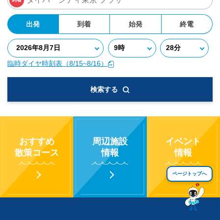
出発
到着
始発
終電
臨時ダイヤ時刻表（8/15~8/16）
検索する
おすすめ
周辺施設
イベント
散策コース
情報
情報
ページトップへ