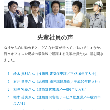
先輩社員の声
ゆりかもめに勤めると、どんな仕事が待っているのでしょうか。
日々オフィスや現場の最前線で活躍する先輩社員たちに話を聞き
ました。
鈴木 貴利さん（技術部 電気保安課／平成16年度入社）
石井 良美さん（総務部 総務課総務係／平成20年度入社）
相澤 将義さん（運輸部営業課／平成6年度入社）
柏木 英夫さん（運輸部お客様サービス推進課／平成29年
度入社）