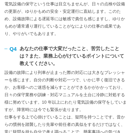
電気設備の保守という仕事は目立ちませんが、日々の点検や設備
の更新が、ゆりかもめの安全・安定運行に直結します。このた
め、設備故障による遅延等には敏感で責任も感じますし、ゆりか
もめが通常通り運行していることがなによりの仕事の成果であ
り、やりがいでもあります。
Q4
あなたの仕事で大変だったこと、苦労したこと
は？また、業務上心がけているポイントについて
教えてください。
設備の故障により列車が止まった際の対応には大きなプレッシャ
ーを感じます。自分の判断や対応一つで、いかに早く復旧できる
か、お客様へのご迷惑を減らすことができるかがかかっており、
日々の保守業務や訓練・対応マニュアルを土台に冷静に対処する
様に努めています。10 年以上にわたり電気設備の保守をしていま
すが、障害時には今でも緊張が走ります。
仕事をする上で心掛けていることは、疑問を持つことです。昔か
らの慣例を踏襲したり先輩や前任者の真似をするだけではなく、
常に疑問を持ち自分で考え調べることで、懸案事項への気づき