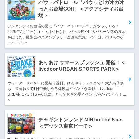
パウ・パトロール「パウっと!ガオガオ
っとお台場GO!!」＜アクアシティお台
場＞
アクアシティお台場の夏に「パウ・パトロール™︎」がやってくる！
2026年7月11日(土) ～ 8月31日(月)、パネル展や巨大バルーン等の展示
をはじめ、撮影会やスタンプラリー企画も実施。 今年は、のりものゲ
ーム「パ...<
ありあけ サマースプラッシュ 開催！＜
livedoor URBAN SPORTS PARK＞
ウォーターサバゲーに夏祭り縁日、ひんやりフェスまで！ 大人も子供
も、週替わりで1日中楽しめる体験型イベントが満載！ livedoor
URBAN SPORTS PARKに、とっておきの夏イベントがやってくる！ ...
<
チャギントンランド MINI in The Kids
＜デックス東京ビーチ＞