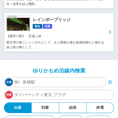
出～浅草を結ぶ隅田...
レインボーブリッジ
観光
交通
【最寄り駅】 芝浦ふ頭
東京湾の新しいシンボルとして、また開発が進む臨海副都心と都心を
結ぶ架け橋として、...
ゆりかもめ沿線内検索
出発
到着
出発
到着
始発
終電