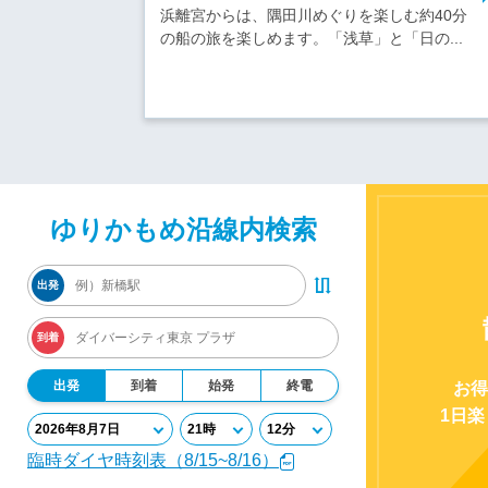
浜離宮からは、隅田川めぐりを楽しむ約40分
の船の旅を楽しめます。「浅草」と「日の...
ゆりかもめ沿線内検索
出発
到着
出発
到着
始発
終電
お得
1日
臨時ダイヤ時刻表（8/15~8/16）