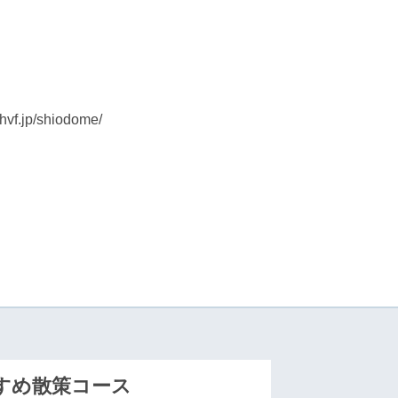
.hvf.jp/shiodome/
すめ散策コース