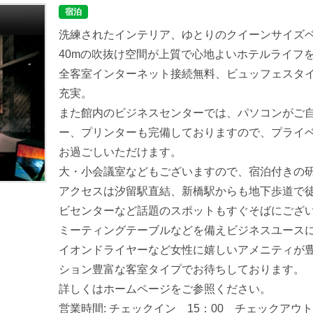
巡礼スポット
お台場・青海エリア
宿泊
時刻表検索
洗練されたインテリア、ゆとりのクイーンサイズ
豊洲エリア
40mの吹抜け空間が上質で心地よいホテルライフ
全客室インターネット接続無料、ビュッフェスタ
充実。
また館内のビジネスセンターでは、パソコンがご
ー、プリンターも完備しておりますので、プライ
お過ごしいただけます。
大・小会議室などもございますので、宿泊付きの
アクセスは汐留駅直結、新橋駅からも地下歩道で徒
ビセンターなど話題のスポットもすぐそばにござ
ミーティングテーブルなどを備えビジネスユース
イオンドライヤーなど女性に嬉しいアメニティが豊富
ション豊富な客室タイプでお待ちしております。
詳しくはホームページをご参照ください。
営業時間: チェックイン 15：00 チェックアウト