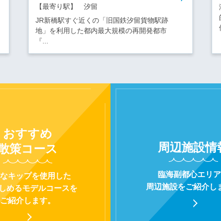
【最寄り駅】 汐留
JR新橋駅すぐ近くの「旧国鉄汐留貨物駅跡
地」を利用した都内最大規模の再開発都市
『...
おすすめ
周辺施設
情
散策コース
臨海副都心エリア
なキップを使用した
周辺施設をご紹介し
楽しめるモデルコースを
ご紹介します。