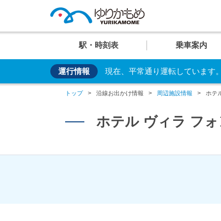
駅・時刻表
乗車案内
運行情報
現在、平常通り運転しています
便利な乗り方
U
U
U
U
U
お手持ちのカードやス
01
02
03
04
05
運行情
イベン
車両紹
トップ
沿線お出かけ情報
周辺施設情報
ホテ
日の出
芝浦ふ頭
交通系ICカード
クレカ乗車
ホテル ヴィラ フ
運賃案
おすす
安全・
駅
駅
駅
駅
駅
臨海副都心のビュースポット
大人
設備・しくみ・
システム
時刻表
時刻表
時刻表
時刻表
時刻表