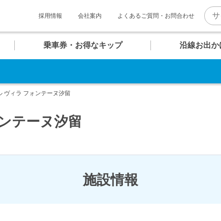
採用情報
会社案内
よくあるご質問・お問合わせ
乗車券・お得なキップ
沿線お出か
。
U
U
U
U
U
U
マホで そのまま改札へ！
06
07
08
09
10
11
報
ト一覧
介
ル ヴィラ フォンテーヌ汐留
お台場海浜公園
クルーズターミナル
テレコムセンター
東京ビッグサイト
QRモバイル
チケット
ォンテーヌ汐留
普通乗車券
キッズコンテンツ
内
め散策コース
快適への取り組み
団体乗車券
ゆりかもめグッズ
施設情報
駅
駅
駅
駅
駅
駅
のちょっぴり贅沢コース
新橋・汐留エリア
バリアフリー設備・
安全対策
時刻表
時刻表
時刻表
時刻表
時刻表
時刻表