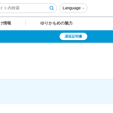
Language
け情報
ゆりかもめの魅力
遅延証明書
U
U
U
U
U
12
13
14
15
16
遅延証明書
乗車券の種類
周辺施設情報
ゆりかもめファンページ
有明テニスの森
定期乗車券
ゆりも紹介
乗車ルール・マナー
ゆりかもめが
結ぶエリア
よくあるご質問
障がい者の方への
運賃割引
駅
駅
駅
駅
駅
竹芝～芝浦・
レインボーブリッジエリア
時刻表
時刻表
時刻表
時刻表
時刻表