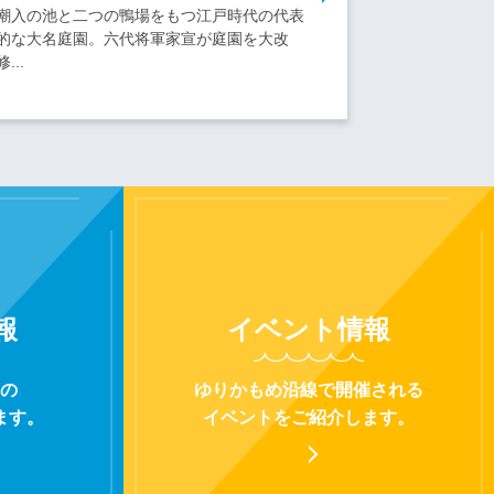
潮入の池と二つの鴨場をもつ江戸時代の代表
的な大名庭園。六代将軍家宣が庭園を大改
修...
報
イベント
情報
の
ゆりかもめ沿線で開催される
ます。
イベントをご紹介します。