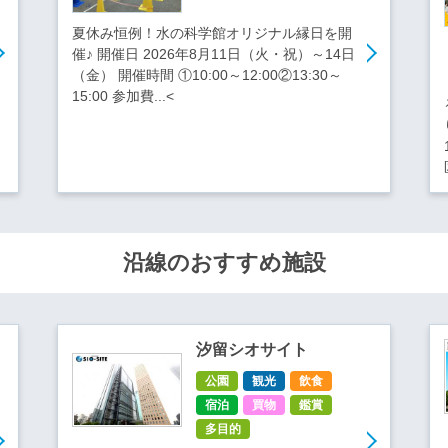
夏休み恒例！水の科学館オリジナル縁日を開
催♪ 開催日 2026年8月11日（火・祝）～14日
（金） 開催時間 ①10:00～12:00②13:30～
15:00 参加費...<
沿線のおすすめ施設
汐留シオサイト
公園
観光
飲食
宿泊
買物
鑑賞
多目的