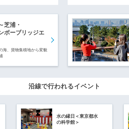
～芝浦・
ンボーブリッジエ
の海、貨物集積地から変貌
浦
沿線で行われるイベント
水の縁日＜東京都水
の科学館＞