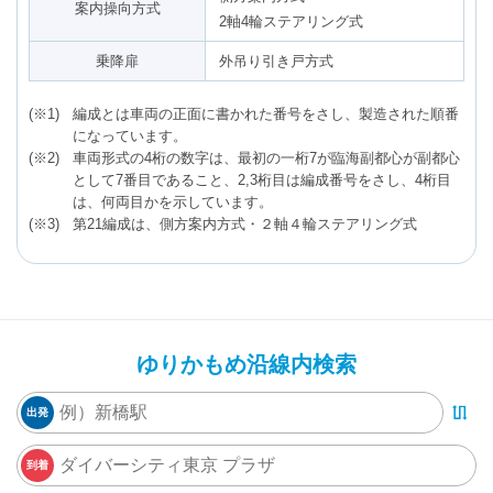
案内操向方式
2軸4輪ステアリング式
乗降扉
外吊り引き戸方式
編成とは車両の正面に書かれた番号をさし、製造された順番
になっています。
車両形式の4桁の数字は、最初の一桁7が臨海副都心が副都心
として7番目であること、2,3桁目は編成番号をさし、4桁目
は、何両目かを示しています。
第21編成は、側方案内方式・２軸４輪ステアリング式
ゆりかもめ沿線内検索
出発
到着