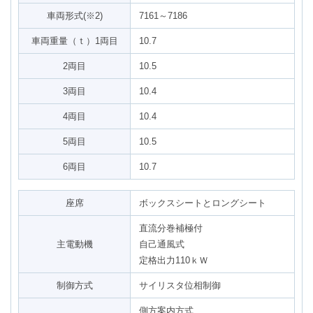
車両形式(※2)
7161～7186
車両重量（ｔ）1両目
10.7
2両目
10.5
3両目
10.4
4両目
10.4
5両目
10.5
6両目
10.7
座席
ボックスシートとロングシート
直流分巻補極付
主電動機
自己通風式
定格出力110ｋＷ
制御方式
サイリスタ位相制御
側方案内方式