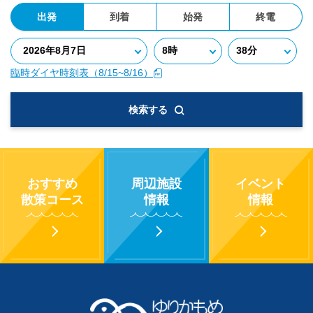
出発
到着
始発
終電
臨時ダイヤ時刻表（8/15~8/16）
検索する
おすすめ
周辺施設
イベント
散策コース
情報
情報