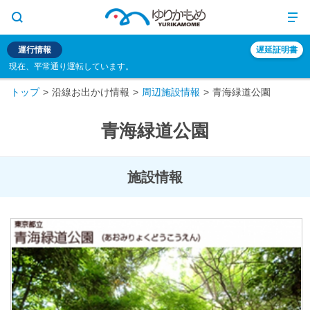
運行情報
遅延証明書
現在、平常通り運転しています。
トップ
沿線お出かけ情報
周辺施設情報
青海緑道公園
青海緑道公園
施設情報