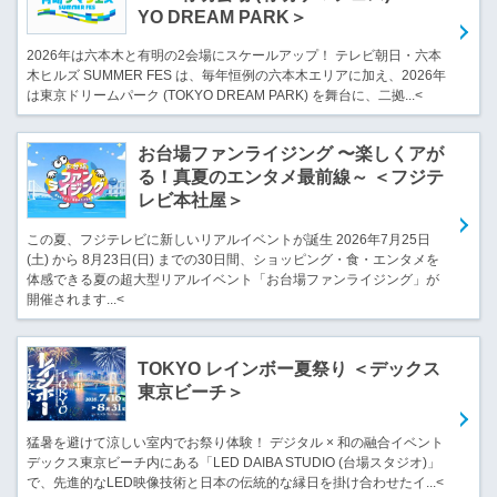
YO DREAM PARK＞
2026年は六本木と有明の2会場にスケールアップ！ テレビ朝日・六本
木ヒルズ SUMMER FES は、毎年恒例の六本木エリアに加え、2026年
は東京ドリームパーク (TOKYO DREAM PARK) を舞台に、二拠...<
お台場ファンライジング 〜楽しくアが
る！真夏のエンタメ最前線～ ＜フジテ
レビ本社屋＞
この夏、フジテレビに新しいリアルイベントが誕生 2026年7月25日
(土) から 8月23日(日) までの30日間、ショッピング・食・エンタメを
体感できる夏の超大型リアルイベント「お台場ファンライジング」が
開催されます...<
TOKYO レインボー夏祭り ＜デックス
東京ビーチ＞
猛暑を避けて涼しい室内でお祭り体験！ デジタル × 和の融合イベント
デックス東京ビーチ内にある「LED DAIBA STUDIO (台場スタジオ)」
で、先進的なLED映像技術と日本の伝統的な縁日を掛け合わせたイ...<