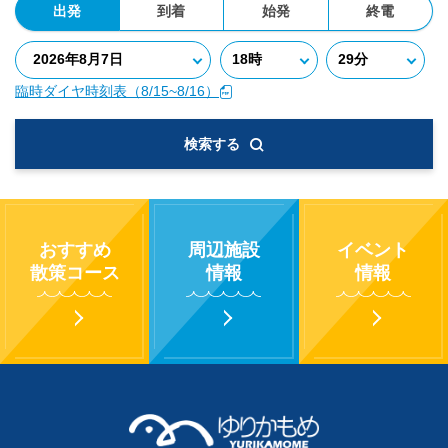
出発
到着
始発
終電
臨時ダイヤ時刻表（8/15~8/16）
検索する
おすすめ
周辺施設
イベント
散策コース
情報
情報