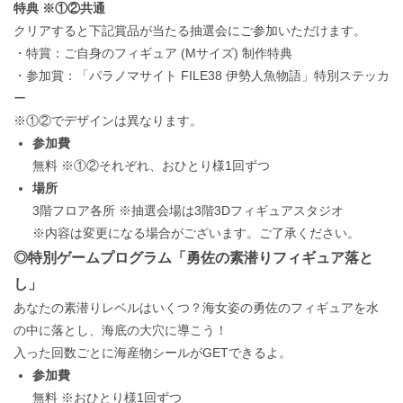
特典 ※①②共通
クリアすると下記賞品が当たる抽選会にご参加いただけます。
・特賞：ご自身のフィギュア (Mサイズ) 制作特典
・参加賞：「パラノマサイト FILE38 伊勢人魚物語」特別ステッカ
ー
※①②でデザインは異なります。
参加費
無料 ※①②それぞれ、おひとり様1回ずつ
場所
3階フロア各所 ※抽選会場は3階3Dフィギュアスタジオ
※内容は変更になる場合がございます。ご了承ください。
◎特別ゲームプログラム「勇佐の素潜りフィギュア落と
し」
あなたの素潜りレベルはいくつ？海女姿の勇佐のフィギュアを水
の中に落とし、海底の大穴に導こう！
入った回数ごとに海産物シールがGETできるよ。
参加費
無料 ※おひとり様1回ずつ