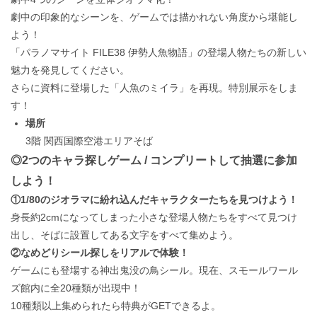
劇中の印象的なシーンを、ゲームでは描かれない角度から堪能し
よう！
「パラノマサイト FILE38 伊勢人魚物語」の登場人物たちの新しい
魅力を発見してください。
さらに資料に登場した「人魚のミイラ」を再現。特別展示をしま
す！
場所
3階 関西国際空港エリアそば
◎2つのキャラ探しゲーム / コンプリートして抽選に参加
しよう！
①1/80のジオラマに紛れ込んだキャラクターたちを見つけよう！
身長約2cmになってしまった小さな登場人物たちをすべて見つけ
出し、そばに設置してある文字をすべて集めよう。
②なめどりシール探しをリアルで体験！
ゲームにも登場する神出鬼没の鳥シール。現在、スモールワール
ズ館内に全20種類が出現中！
10種類以上集められたら特典がGETできるよ。