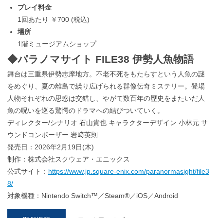
プレイ料金
1回あたり ￥700 (税込)
場所
1階ミュージアムショップ
◆パラノマサイト FILE38 伊勢人魚物語
舞台は三重県伊勢志摩地方。不老不死をもたらすという人魚の謎
をめぐり、夏の離島で繰り広げられる群像伝奇ミステリー。登場
人物それぞれの思惑は交錯し、やがて数百年の歴史をまたいだ人
魚の呪いを巡る驚愕のドラマへの結びついていく。
ディレクター/シナリオ 石山貴也 キャラクターデザイン 小林元 サ
ウンドコンポーザー 岩﨑英則
発売日：2026年2月19日(木)
制作：株式会社スクウェア・エニックス
公式サイト：
https://www.jp.square-enix.com/paranormasight/file3
8/
対象機種：Nintendo Switch™／Steam®／iOS／Android