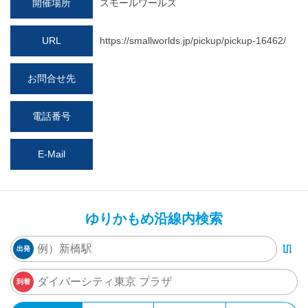
開催場所
スモールワールズ
URL
https://smallworlds.jp/pickup/pickup-16462/
お問合せ先
電話番号
E-Mail
ゆりかもめ沿線内検索
出発
到着