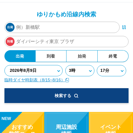
ゆりかもめ沿線内検索
出発
到着
出発
到着
始発
終電
臨時ダイヤ時刻表（8/15~8/16）
検索する
NEW
おすすめ
周辺施設
イベント