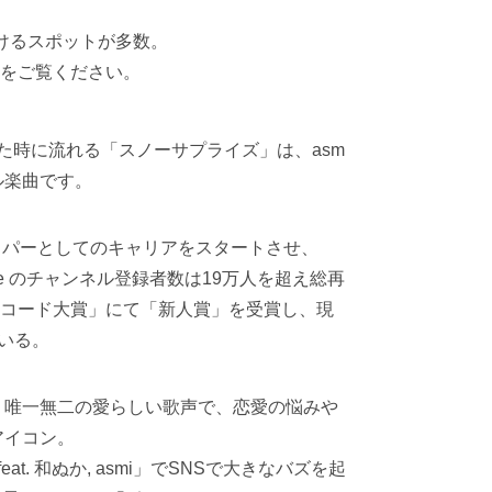
ただけるスポットが多数。
をご覧ください。
指した時に流れる「スノーサプライズ」は、asm
ル楽曲です。
ラッパーとしてのキャリアをスタートさせ、
e のチャンネル登録者数は19万人を超え総再
本レコード大賞」にて「新人賞」を受賞し、現
いる。
。唯一無二の愛らしい歌声で、恋愛の悩みや
アイコン。
at. 和ぬか, asmi」でSNSで大きなバズを起