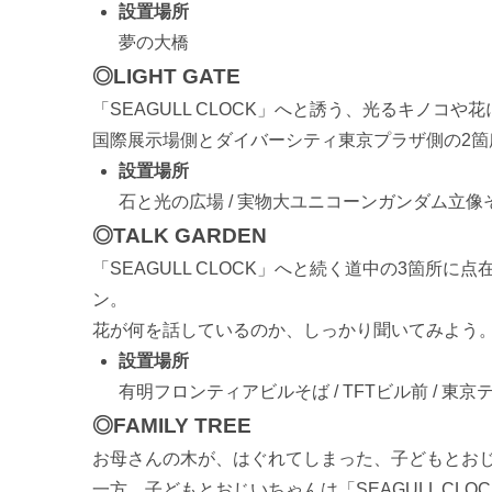
設置場所
夢の大橋
◎LIGHT GATE
「SEAGULL CLOCK」へと誘う、光るキノコや花に
国際展示場側とダイバーシティ東京プラザ側の2箇
設置場所
石と光の広場 / 実物大ユニコーンガンダム立像
◎TALK GARDEN
「SEAGULL CLOCK」へと続く道中の3箇所
ン。
花が何を話しているのか、しっかり聞いてみよう
設置場所
有明フロンティアビルそば / TFTビル前 / 東
◎FAMILY TREE
お母さんの木が、はぐれてしまった、子どもとお
一方、子どもとおじいちゃんは「SEAGULL CL