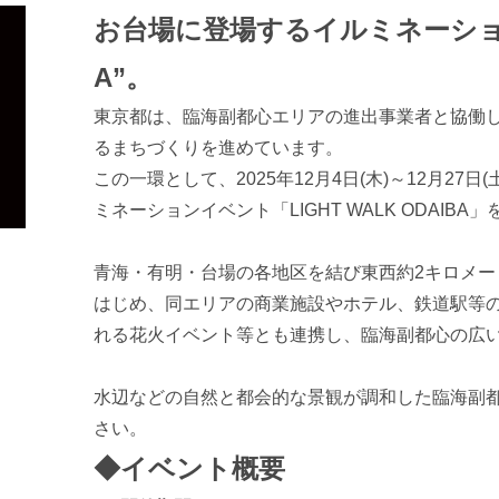
巡礼スポット
お台場・青海エリア
お台場に登場するイルミネーション“L
時刻表検索
豊洲エリア
A”。
東京都は、臨海副都心エリアの進出事業者と協働
るまちづくりを進めています。
この一環として、2025年12月4日(木)～12月2
ミネーションイベント「LIGHT WALK ODAIBA
青海・有明・台場の各地区を結び東西約2キロメー
はじめ、同エリアの商業施設やホテル、鉄道駅等
れる花火イベント等とも連携し、臨海副都心の広
水辺などの自然と都会的な景観が調和した臨海副
さい。
◆イベント概要