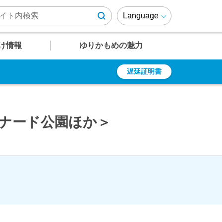
Language
け情報
ゆりかもめの魅力
遅延証明書
U
U
U
U
U
12
13
14
15
16
遅延証明書
お得なキップ・便利なキップ
周辺施設情報
ゆりかもめファンページ
有明テニスの森
ロムナード公園ほか＞
ゆりも紹介
乗車ガイド
ゆりかもめが
結ぶエリア
駅
駅
駅
駅
駅
竹芝～芝浦・
レインボーブリッジエリア
時刻表
時刻表
時刻表
時刻表
時刻表