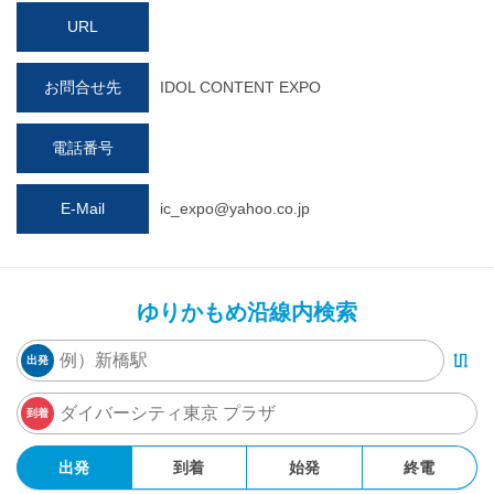
URL
お問合せ先
IDOL CONTENT EXPO
電話番号
E-Mail
ic_expo@yahoo.co.jp
ゆりかもめ沿線内検索
出発
到着
出発
到着
始発
終電