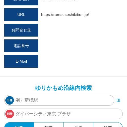
URL
https://ramsesexhibition.jp/
お問合せ先
電話番号
E-Mail
ゆりかもめ沿線内検索
出発
到着