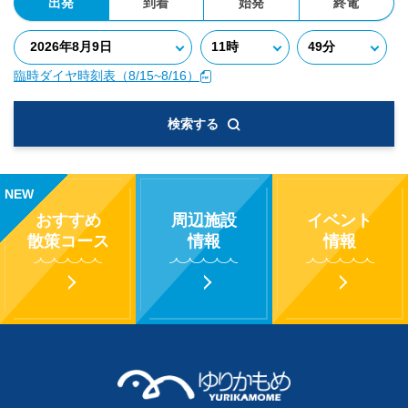
出発
到着
始発
終電
臨時ダイヤ時刻表（8/15~8/16）
検索する
NEW
おすすめ
周辺施設
イベント
散策コース
情報
情報