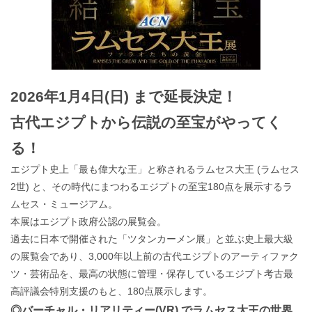
2026年1月4日(日) まで延長決定！
古代エジプトから伝説の至宝がやってく
る！
エジプト史上「最も偉大な王」と称されるラムセス大王 (ラムセス
2世) と、その時代にまつわるエジプトの至宝180点を展示するラ
ムセス・ミュージアム。
本展はエジプト政府公認の展覧会。
過去に⽇本で開催された「ツタンカーメン展」と並ぶ史上最⼤級
の展覧会であり、3,000年以上前の古代エジプトのアーティファク
ツ・芸術品を、最⾼の状態に管理・保存しているエジプト考古最
⾼評議会特別⽀援のもと、180点展⽰します。
◎バーチャル・リアリティー(VR) でラムセス大王の世界