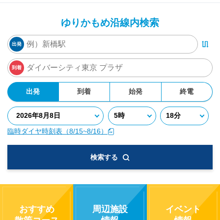
ゆりかもめ沿線内検索
出発
到着
出発
到着
始発
終電
臨時ダイヤ時刻表（8/15~8/16）
検索する
おすすめ
周辺施設
イベント