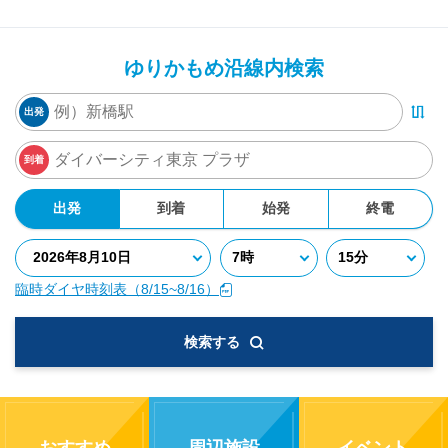
ゆりかもめ沿線内検索
出発
到着
出発
到着
始発
終電
臨時ダイヤ時刻表（8/15~8/16）
検索する
おすすめ
周辺施設
イベント