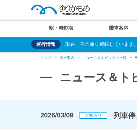
駅・時刻表
乗車案内
運行情報
現在、平常通り運転しています
便利な乗り方
U
U
U
U
U
お手持ちのカードやス
01
02
03
04
05
運行情
イベン
車両紹
トップ
会社案内
ニュース＆トピックス一覧
日の出
芝浦ふ頭
交通系ICカード
クレカ乗車
ニュース＆ト
運賃案
おすす
安全・
駅
駅
駅
駅
駅
列車停
2026/03/09
お知らせ
臨海副都心のビュースポット
大人
設備・しくみ・
システム
時刻表
時刻表
時刻表
時刻表
時刻表