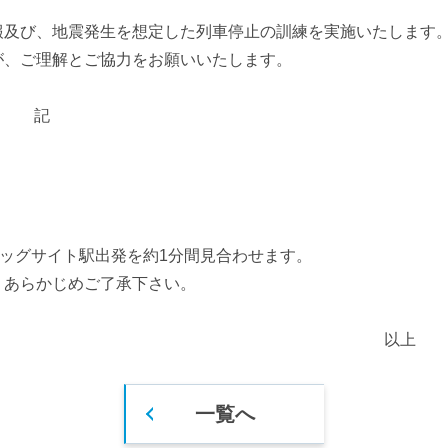
巡礼スポット
お台場・青海エリア
報及び、地震発生を想定した列車停止の訓練を実施いたします
時刻表検索
が、ご理解とご協力をお願いいたします。
豊洲エリア
記
ビッグサイト駅出発を約1分間見合わせます。
、あらかじめご了承下さい。
以上
一覧へ