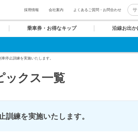
採用情報
会社案内
よくあるご質問・お問合わせ
乗車券・お得なキップ
沿線お出か
。
U
U
U
U
U
U
マホで そのまま改札へ！
06
07
08
09
10
11
報
ト一覧
介
列車停止訓練を実施いたします。
お台場海浜公園
クルーズターミナル
テレコムセンター
東京ビッグサイト
QRモバイル
チケット
ピックス一覧
普通乗車券
キッズコンテンツ
内
め散策コース
快適への取り組み
団体乗車券
ゆりかもめグッズ
駅
駅
駅
駅
駅
駅
止訓練を実施いたします。
のちょっぴり贅沢コース
新橋・汐留エリア
バリアフリー設備・
安全対策
時刻表
時刻表
時刻表
時刻表
時刻表
時刻表