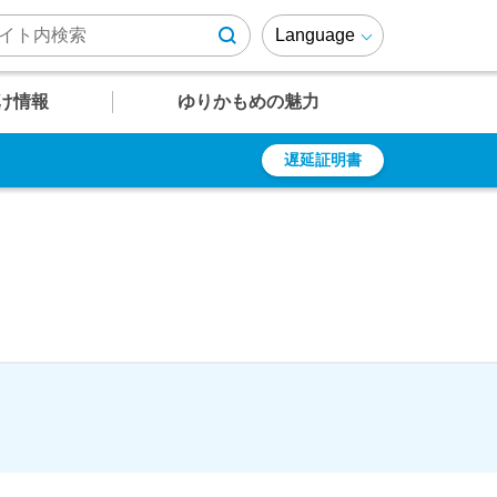
Language
け情報
ゆりかもめの魅力
遅延証明書
U
U
U
U
U
12
13
14
15
16
遅延証明書
乗車券の種類
周辺施設情報
ゆりかもめファンページ
有明テニスの森
定期乗車券
ゆりも紹介
乗車ルール・マナー
ゆりかもめが
結ぶエリア
よくあるご質問
障がい者の方への
運賃割引
駅
駅
駅
駅
駅
竹芝～芝浦・
レインボーブリッジエリア
時刻表
時刻表
時刻表
時刻表
時刻表