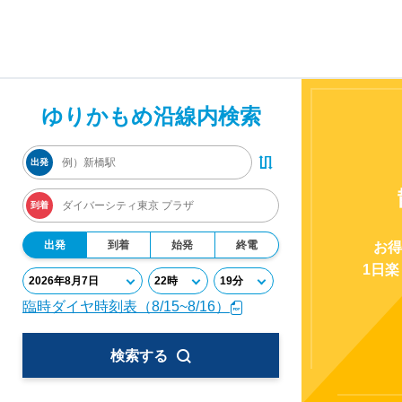
ゆりかもめ沿線内検索
出発
到着
出発
到着
始発
終電
お得
1日
臨時ダイヤ時刻表（8/15~8/16）
検索する