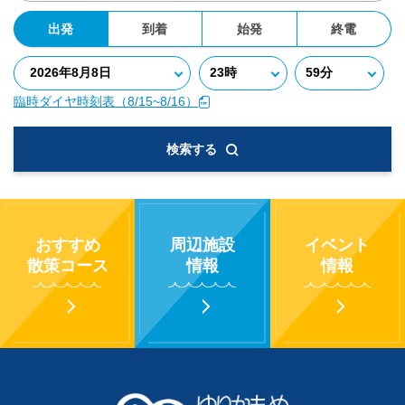
出発
到着
始発
終電
臨時ダイヤ時刻表（8/15~8/16）
検索する
おすすめ
周辺施設
イベント
散策コース
情報
情報