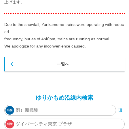
上げます。
Due to the snowfall, Yurikamome trains were operating with reduc
ed
frequency, but as of 4:40pm, trains are running as normal.
We apologize for any inconvenience caused.
一覧へ
ゆりかもめ沿線内検索
出発
到着