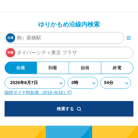
ゆりかもめ沿線内検索
出発
到着
出発
到着
始発
終電
臨時ダイヤ時刻表（8/15~8/16）
検索する