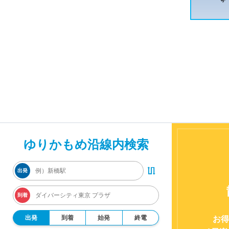
ゆりかもめ沿線内検索
出発
到着
出発
到着
始発
終電
お得