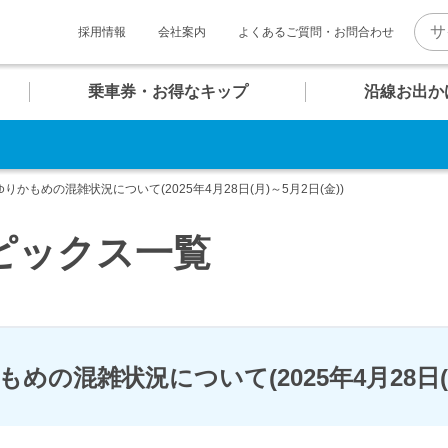
採用情報
会社案内
よくあるご質問・お問合わせ
乗車券・お得なキップ
沿線お出か
。
U
U
U
U
U
U
マホで そのまま改札へ！
06
07
08
09
10
11
報
ト一覧
介
ゆりかもめの混雑状況について(2025年4月28日(月)～5月2日(金))
お台場海浜公園
クルーズターミナル
テレコムセンター
東京ビッグサイト
QRモバイル
チケット
ピックス一覧
普通乗車券
キッズコンテンツ
内
め散策コース
快適への取り組み
団体乗車券
ゆりかもめグッズ
駅
駅
駅
駅
駅
駅
めの混雑状況について(2025年4月28日(月
のちょっぴり贅沢コース
新橋・汐留エリア
バリアフリー設備・
安全対策
時刻表
時刻表
時刻表
時刻表
時刻表
時刻表