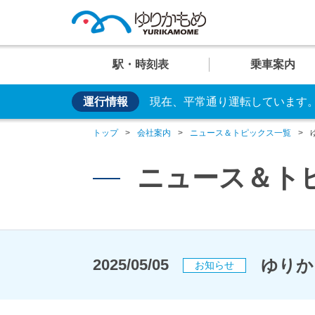
駅・時刻表
乗車案内
運行情報
現在、平常通り運転しています
便利な乗り方
U
U
U
U
U
お手持ちのカードやス
01
02
03
04
05
運行情
イベン
車両紹
トップ
会社案内
ニュース＆トピックス一覧
日の出
芝浦ふ頭
交通系ICカード
クレカ乗車
ニュース＆ト
運賃案
おすす
安全・
駅
駅
駅
駅
駅
ゆりかも
2025/05/05
お知らせ
臨海副都心のビュースポット
大人
設備・しくみ・
システム
時刻表
時刻表
時刻表
時刻表
時刻表