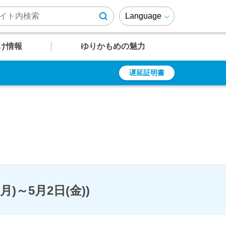
Language
け情報
ゆりかもめの魅力
遅延証明書
U
U
U
U
U
12
13
14
15
16
遅延証明書
乗車券の種類
周辺施設情報
ゆりかもめファンページ
有明テニスの森
定期乗車券
ゆりも紹介
乗車ルール・マナー
ゆりかもめが
結ぶエリア
よくあるご質問
障がい者の方への
運賃割引
駅
駅
駅
駅
駅
)～5月2日(金))
竹芝～芝浦・
レインボーブリッジエリア
時刻表
時刻表
時刻表
時刻表
時刻表