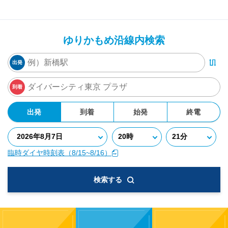
ゆりかもめ沿線内検索
出発
到着
出発
到着
始発
終電
臨時ダイヤ時刻表（8/15~8/16）
検索する