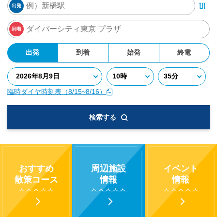
出発
到着
出発
到着
始発
終電
臨時ダイヤ時刻表（8/15~8/16）
検索する
おすすめ
周辺施設
イベント
散策コース
情報
情報