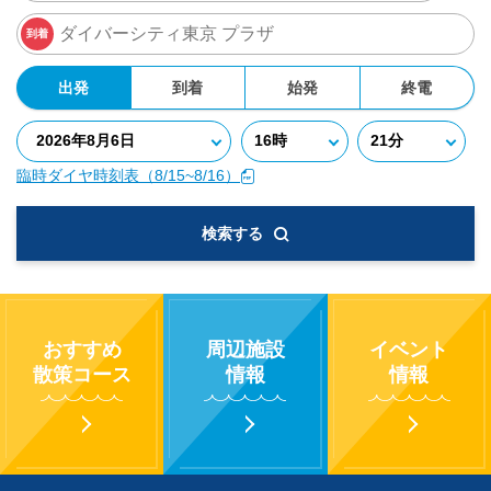
到着
出発
到着
始発
終電
臨時ダイヤ時刻表（8/15~8/16）
検索する
おすすめ
周辺施設
イベント
散策コース
情報
情報