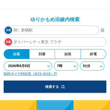
ゆりかもめ沿線内検索
出発
到着
出発
到着
始発
終電
臨時ダイヤ時刻表（8/15~8/16）
検索する