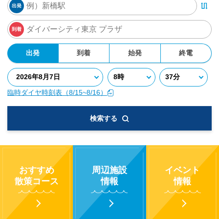
出発
到着
出発
到着
始発
終電
臨時ダイヤ時刻表（8/15~8/16）
検索する
おすすめ
周辺施設
イベント
散策コース
情報
情報