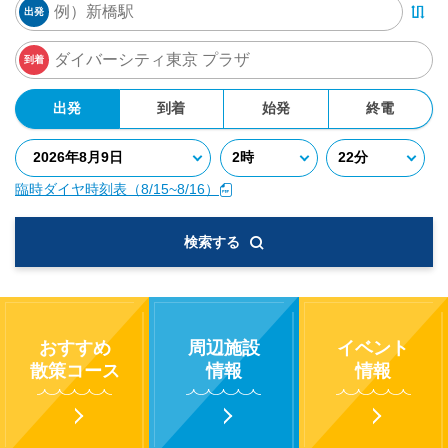
出発
到着
出発
到着
始発
終電
臨時ダイヤ時刻表（8/15~8/16）
検索する
おすすめ
周辺施設
イベント
散策コース
情報
情報