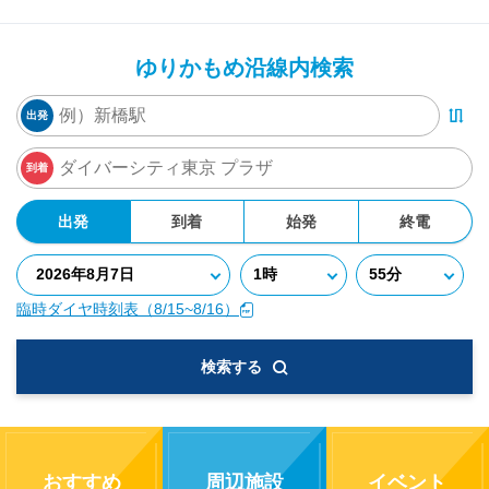
ゆりかもめ沿線内検索
出発
到着
出発
到着
始発
終電
臨時ダイヤ時刻表（8/15~8/16）
検索する
おすすめ
周辺施設
イベント