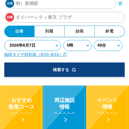
出発
到着
出発
到着
始発
終電
臨時ダイヤ時刻表（8/15~8/16）
検索する
おすすめ
周辺施設
イベント
散策コース
情報
情報