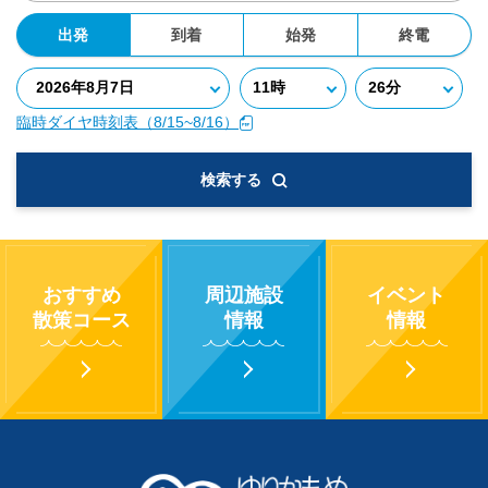
出発
到着
始発
終電
臨時ダイヤ時刻表（8/15~8/16）
検索する
おすすめ
周辺施設
イベント
散策コース
情報
情報