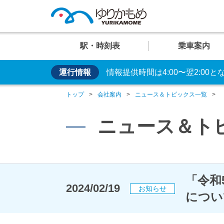
駅・時刻表
乗車案内
運行情報
情報提供時間は4:00〜翌2:00
便利な乗り方
U
U
U
U
U
お手持ちのカードやス
01
02
03
04
05
運行情
イベン
車両紹
トップ
会社案内
ニュース＆トピックス一覧
日の出
芝浦ふ頭
交通系ICカード
クレカ乗車
ニュース＆ト
運賃案
おすす
安全・
「令和
駅
駅
駅
駅
駅
2024/02/19
お知らせ
臨海副都心のビュースポット
大人
設備・しくみ・
につい
システム
時刻表
時刻表
時刻表
時刻表
時刻表