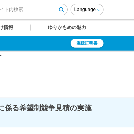
Language
け情報
ゆりかもめの魅力
遅延証明書
U
U
U
U
U
12
13
14
15
16
遅延証明書
乗車券の種類
周辺施設情報
ゆりかもめファンページ
て
有明テニスの森
定期乗車券
ゆりも紹介
乗車ルール・マナー
ゆりかもめが
結ぶエリア
よくあるご質問
障がい者の方への
運賃割引
」に係る希望制競争見積の実施
駅
駅
駅
駅
駅
竹芝～芝浦・
レインボーブリッジエリア
時刻表
時刻表
時刻表
時刻表
時刻表