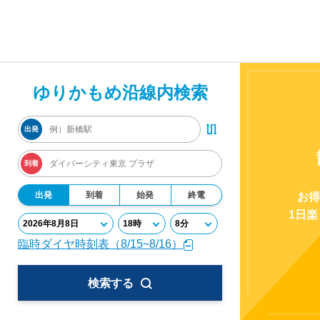
ゆりかもめ沿線内検索
出発
到着
出発
到着
始発
終電
お得
1日
臨時ダイヤ時刻表（8/15~8/16）
検索する