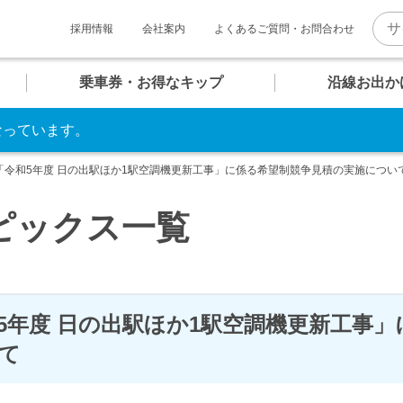
採用情報
会社案内
よくあるご質問・お問合わせ
乗車券・お得なキップ
沿線お出か
となっています。
U
U
U
U
U
U
マホで そのまま改札へ！
06
07
08
09
10
11
報
ト一覧
介
「令和5年度 日の出駅ほか1駅空調機更新工事」に係る希望制競争見積の実施につい
お台場海浜公園
クルーズターミナル
テレコムセンター
東京ビッグサイト
QRモバイル
チケット
ピックス一覧
普通乗車券
キッズコンテンツ
内
め散策コース
快適への取り組み
団体乗車券
ゆりかもめグッズ
5年度 日の出駅ほか1駅空調機更新工事
駅
駅
駅
駅
駅
駅
のちょっぴり贅沢コース
新橋・汐留エリア
て
バリアフリー設備・
安全対策
時刻表
時刻表
時刻表
時刻表
時刻表
時刻表