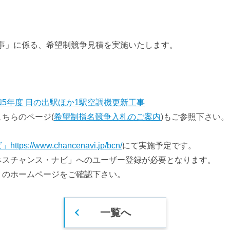
巡礼スポット
お台場・青海エリア
時刻表検索
豊洲エリア
工事」に係る、希望制競争見積を実施いたします。
5年度 日の出駅ほか1駅空調機更新工事
ちらのページ(
希望制指名競争入札のご案内
)もご参照下さい。
://www.chancenavi.jp/bcn/
にて実施予定です。
ネスチャンス・ナビ」へのユーザー登録が必要となります。
のホームページをご確認下さい。
一覧へ