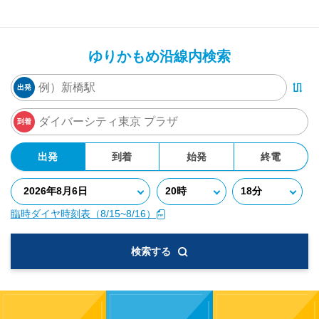
ゆりかもめ沿線内検索
出発
到着
出発
到着
始発
終電
臨時ダイヤ時刻表（8/15~8/16）
検索する