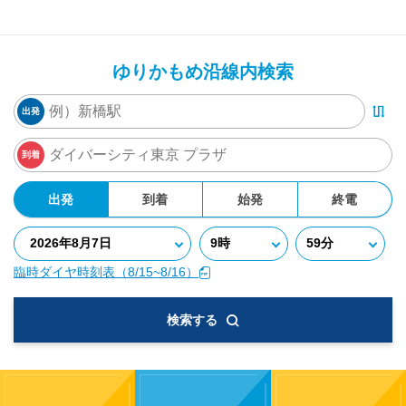
ゆりかもめ沿線内検索
出発
到着
出発
到着
始発
終電
臨時ダイヤ時刻表（8/15~8/16）
検索する