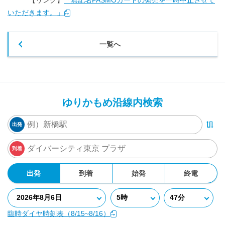
【リンク】
「無記名PASMOカードの発売を一時中止させて
いただきます。」
一覧へ
ゆりかもめ沿線内検索
出発
到着
出発
到着
始発
終電
臨時ダイヤ時刻表（8/15~8/16）