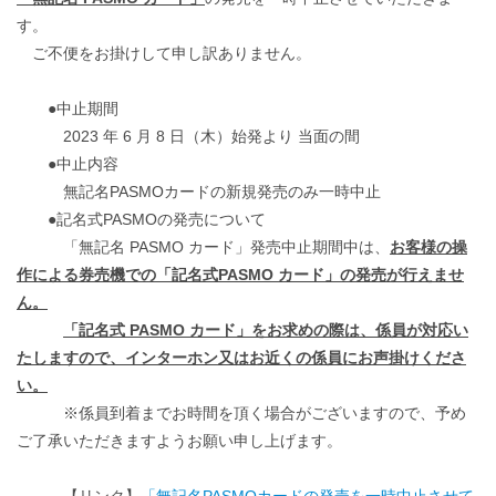
す。
ご不便をお掛けして申し訳ありません。
●中止期間
2023 年 6 月 8 日（木）始発より 当面の間
●中止内容
無記名
PASMO
カードの新規発売のみ一時中止
●記名式
PASMO
の発売について
「無記名 PASMO カード」発売中止期間中は、
お客様の操
作による券売機での「記名式
PASMO カード」の発売が行えませ
ん。
「記名式 PASMO カード」をお求めの際は、係員が対応い
たしますので、インターホン又
はお近くの係員にお声掛けくださ
い。
※係員到着までお時間を頂く場合がございますので、予め
ご了承いただきますようお願い申し上げます。