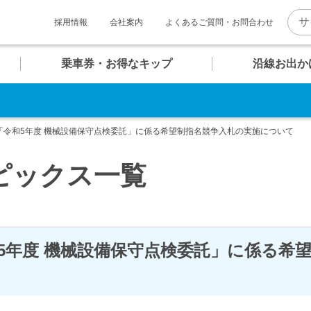
採用情報
会社案内
よくあるご質問・お問合わせ
乗車券・お得なキップ
沿線お出か
。
U
U
U
U
U
U
マホで そのまま改札へ！
06
07
08
09
10
11
報
ト一覧
介
「令和5年度 機械設備保守点検委託」に係る希望制指名競争入札の実施について
お台場海浜公園
クルーズターミナル
テレコムセンター
東京ビッグサイト
QRモバイル
チケット
ピックス一覧
普通乗車券
キッズコンテンツ
内
め散策コース
快適への取り組み
団体乗車券
ゆりかもめグッズ
5年度 機械設備保守点検委託」に係る希
駅
駅
駅
駅
駅
駅
のちょっぴり贅沢コース
新橋・汐留エリア
バリアフリー設備・
安全対策
時刻表
時刻表
時刻表
時刻表
時刻表
時刻表