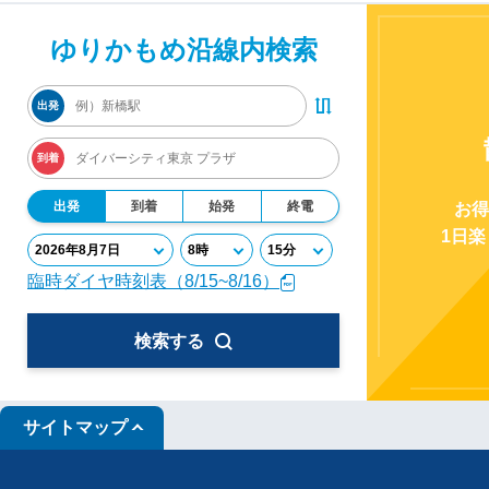
ゆりかもめ沿線内検索
出発
到着
出発
到着
始発
終電
お得
1日
臨時ダイヤ時刻表（8/15~8/16）
検索する
サイトマップ