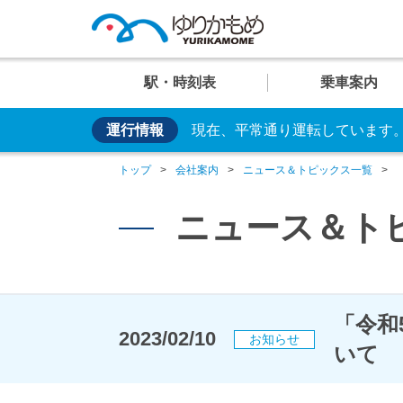
駅・時刻表
乗車案内
運行情報
現在、平常通り運転しています
便利な乗り方
U
U
U
U
U
お手持ちのカードやス
01
02
03
04
05
運行情
イベン
車両紹
トップ
会社案内
ニュース＆トピックス一覧
日の出
芝浦ふ頭
交通系ICカード
クレカ乗車
ニュース＆ト
運賃案
おすす
安全・
「令和
駅
駅
駅
駅
駅
2023/02/10
お知らせ
臨海副都心のビュースポット
大人
設備・しくみ・
いて
システム
時刻表
時刻表
時刻表
時刻表
時刻表