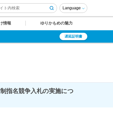
Language
け情報
ゆりかもめの魅力
遅延証明書
U
U
U
U
U
12
13
14
15
16
遅延証明書
乗車券の種類
周辺施設情報
ゆりかもめファンページ
有明テニスの森
定期乗車券
ゆりも紹介
乗車ルール・マナー
ゆりかもめが
結ぶエリア
よくあるご質問
障がい者の方への
運賃割引
望制指名競争入札の実施につ
駅
駅
駅
駅
駅
竹芝～芝浦・
レインボーブリッジエリア
時刻表
時刻表
時刻表
時刻表
時刻表