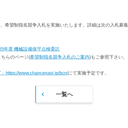
巡礼スポット
お台場・青海エリア
時刻表検索
豊洲エリア
る、希望制指名競争入札を実施いたします。詳細は次の入札募
5年度 機械設備保守点検委託
ちらのページ(
希望制指名競争入札のご案内
)もご参照下さい。
://www.chancenavi.jp/bcn/
にて実施予定です。
一覧へ