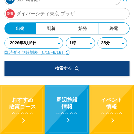
到着
出発
到着
始発
終電
臨時ダイヤ時刻表（8/15~8/16）
検索する
おすすめ
周辺施設
イベント
散策コース
情報
情報