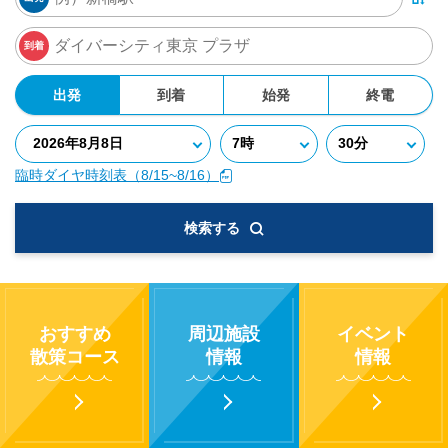
到着
出発
到着
始発
終電
臨時ダイヤ時刻表（8/15~8/16）
検索する
おすすめ
周辺施設
イベント
散策コース
情報
情報