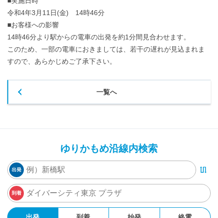
■実施日時
令和4年
3
月
11
日(金)
14
時
46
分
■お客様への影響
14時
46
分より駅からの電車の出発を約
1
分間見合わせます。
このため、一部の電車におきましては、若干の遅れが見込まれま
すので、あらかじめご了承下さい。
一覧へ
ゆりかもめ沿線内検索
出発
到着
出発
到着
始発
終電