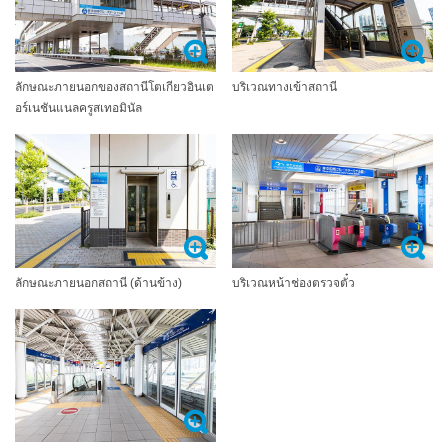
ลักษณะภายนอกของสถานีโตเกียวอินเต
บริเวณทางเข้าสถานี
อร์เนชันแนลครูสเทอมินัล
ลักษณะภายนอกสถานี (ด้านข้าง)
บริเวณหน้าช่องตรวจตั๋ว