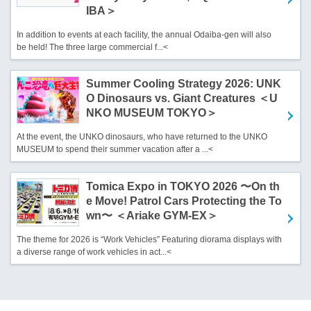
IBA＞
In addition to events at each facility, the annual Odaiba-gen will also
be held! The three large commercial f...<
Summer Cooling Strategy 2026: UNK
O Dinosaurs vs. Giant Creatures ＜U
NKO MUSEUM TOKYO＞
At the event, the UNKO dinosaurs, who have returned to the UNKO
MUSEUM to spend their summer vacation after a ...<
Tomica Expo in TOKYO 2026 〜On th
e Move! Patrol Cars Protecting the To
wn〜 ＜Ariake GYM-EX＞
The theme for 2026 is “Work Vehicles” Featuring diorama displays with
a diverse range of work vehicles in act...<