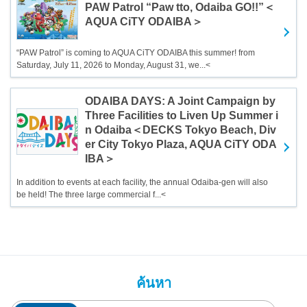
PAW Patrol “Paw tto, Odaiba GO!!”＜
AQUA CiTY ODAIBA＞
“PAW Patrol” is coming to AQUA CiTY ODAIBA this summer! from
Saturday, July 11, 2026 to Monday, August 31, we...<
ODAIBA DAYS: A Joint Campaign by
Three Facilities to Liven Up Summer i
n Odaiba＜DECKS Tokyo Beach, Div
er City Tokyo Plaza, AQUA CiTY ODA
IBA＞
In addition to events at each facility, the annual Odaiba-gen will also
be held! The three large commercial f...<
ค้นหา