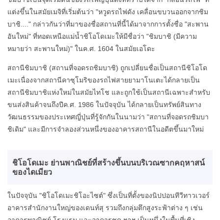
แต่งขึ้นในสมัยเมจิที่เริ่มต้นว่า "หวูดรถไฟดัง เคลื่อนขบวนออกจากชิม
บาชิ...." กล่าวกันว่าที่มาของชื่อสถานที่นี้ได้มาจากการตั้งชื่อ "สะพาน
อันใหม่" ที่ทอดเหนือแม่น้ำชิโอโดเมะให้มีชื่อว่า "ชิมบาชิ (มีความ
หมายว่า สะพานใหม่)" ในค.ศ. 1604 ในสมัยเอโดะ
สถานีชิมบาชิ (สถานที่จอดรถชิมบาชิ) ถูกเปลี่ยนชื่อเป็นสถานีชิโอโด
เมะเนื่องจากสถานีคาซุโมริของรถไฟสายยามาโนเตะได้กลายเป็น
สถานีชิมบาชิแห่งใหม่ในสมัยไทโช และถูกใช้เป็นสถานีเฉพาะสำหรับ
ขนส่งสินค้าจนถึงปีค.ศ. 1986 ในปัจจุบัน ได้กลายเป็นทรัพย์สินทาง
วัฒนธรรมของประเทศญี่ปุ่นที่รู้จักกันในนามว่า "สถานที่จอดรถชิมบา
ชิเดิม" และมีการจำลองส่วนหนึ่งของอาคารสถานีในอดีตขึ้นมาใหม่
ชิโอโดเมะ ย่านพาณิชย์ที่สร้างขึ้นบนบริเวณซากคฤหาสน์
ของไดเมียว
ในปัจจุบัน "ชิโอโดเมะชิโอะไซต์" ซึ่งเป็นที่ตั้งของนิปปอนทีวีทาวเวอร์
อาคารสำนักงานใหญ่ของเดนท์สุ รวมถึงกลุ่มตึกสูงระฟ้าต่าง ๆ เช่น
อาคารพาณิชย์ โรงแรม และอาคารชุด ฯลฯ เป็นหนึ่งในพื้นที่เชิง