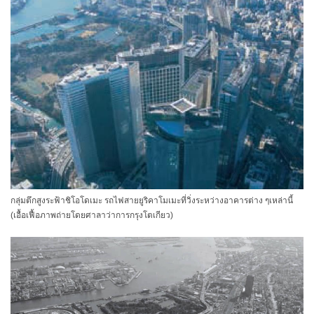
กลุ่มตึกสูงระฟ้าชิโอโดเมะ รถไฟสายยูริคาโมเมะที่วิ่งระหว่างอาคารต่าง ๆเหล่านี้
(เอื้อเฟื้อภาพถ่ายโดยศาลาว่าการกรุงโตเกียว)