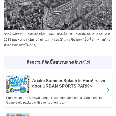
ซากพื้นที่สถานีขนส่งสินค้าชิโดเมะและบริเวณโดยรอบ ถ่ายเมื่อเดือนธันวาคม ค.ศ.
1985 มองทอดยาวเห็นไปถึงย่านทาเคชิบะ ฮิโนเดะ ชิบาอุระ (เอื้อเฟื้อภาพถ่ายโดย
ศาลาว่าการกรุงโตเกียว)
กิจกรรมที่จัดขึ้นขนาบทางเดินรถไฟ
Ariake Summer Splash Is Here! ＜live
door URBAN SPORTS PARK＞
From water gun survival games to summer fairs, and a “Cool Fest” too!
Completely packed with events offering ...<