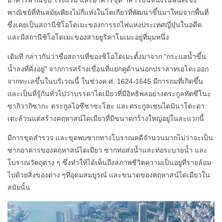
พาณิชย์ที่ทันสมัยเพียงไม่กี่แห่งในโตเกียวที่พัฒนาขึ้นมาใหม่จากพื้นที่
ซึ่งเคยเป็นสถานีชิโอโดเมะของการรถไฟแห่งประเทศญี่ปุ่นในอดึต
และมีสถานีชิโอโดเมะของสายยูริคาโมเมะอยู่ที่มุมหนึ่ง
เดิมที กล่าวกันว่าชื่อสถานที่ของชิโอโดเมะตั้งมาจาก "กระแสน้ำขึ้น
น้ำลงที่คั่งอยู่" จากการสร้างเขื่อนที่แยกคูด้านนอกปราสาทเอโดะออก
จากทะเลขึ้นในบริเวณนี้ ในช่วงค.ศ. 1624-1645 มีการถมที่เกิดขึ้น
และเป็นที่รู้กันทั่วไปว่าบรรดาไดเมียวที่มีอิทธิพลอย่างตระกูลทัตซึโนะ
ซากิวากิซากะ ตระกูลไอซึซาซะโฮะ และตระกูลเซนไดมินาโตะดา
เตะล้วนแต่สร้างคฤหาสน์ไดเมียวที่มีขนาดกว้างใหญ่อยู่ในละแวกนี้
มีการขุดสำรวจ และขุดพบซากทางโบราณคดีจำนวนมากไม่ว่าจะเป็น
ซากอาคารของคฤหาสน์ไดเมียว ซากท่อส่งน้ำและท่อระบายน้ำ และ
โบราณวัตถุต่าง ๆ ซึ่งทำให้ได้เห็นถึงสภาพชีวิตความเป็นอยู่ที่รายล้อม
ไปด้วยสิ่งของต่าง ๆที่อุดมสมบูรณ์ และขนาดของคฤหาสน์ไดเมียวใน
สมัยนั้น