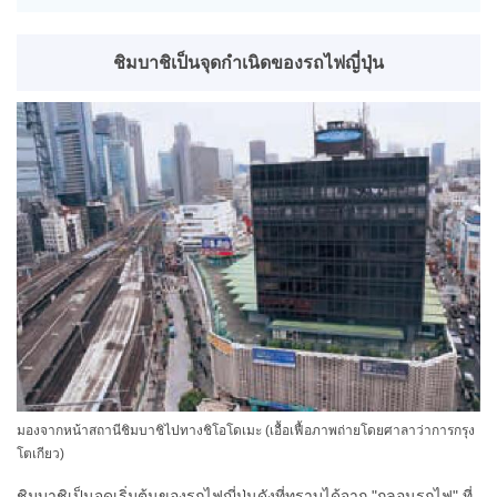
ชิมบาชิเป็นจุดกำเนิดของรถไฟญี่ปุ่น
มองจากหน้าสถานีชิมบาชิไปทางชิโอโดเมะ (เอื้อเฟื้อภาพถ่ายโดยศาลาว่าการกรุง
โตเกียว)
ชิมบาชิเป็นจุดเริ่มต้นของรถไฟญี่ปุ่นดังที่ทราบได้จาก "กลอนรถไฟ" ที่