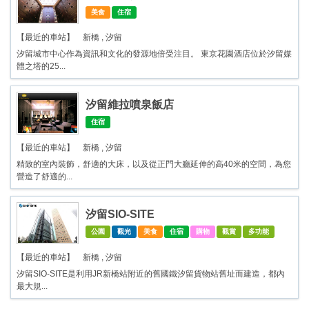
美食
住宿
【最近的車站】 新橋 , 汐留
汐留城市中心作為資訊和文化的發源地倍受注目。 東京花園酒店位於汐留媒
體之塔的25...
汐留維拉噴泉飯店
住宿
【最近的車站】 新橋 , 汐留
精致的室內裝飾，舒適的大床，以及從正門大廳延伸的高40米的空間，為您
營造了舒適的...
汐留SIO-SITE
公園
觀光
美食
住宿
購物
觀賞
多功能
【最近的車站】 新橋 , 汐留
汐留SIO-SITE是利用JR新橋站附近的舊國鐵汐留貨物站舊址而建造，都內
最大規...