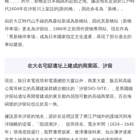
橋......」所示，新橋是日本鐵路的起始之地。據說地名是源於江戶時
代1604年在汐留川上架設的[新的橋」，因此命名為「新橋」。
由於大正時代山手線的鳥森站新成為新橋站，因此其新橋站（新橋
停車場）更名為汐留站，1986年之前用作貨物專用站。現在作為
「舊新橋停車場」成為日本國家指定文化遺產，再現了部分過去的
車站建築。
在大名宅邸遺址上建成的商業區、汐留
現在，除日本電視塔和電通總部大廈以外，商業大廈、飯店和高級
公寓等林立的高層建築群鱗次櫛比的「汐留SIO-SITE」，是舊國鐵
汐留站遺址再開發建成的東京都內屈指可數的高端商業區。百合海
鷗號的汐留站也位於其一角。
據說原本汐留的地名，源於在這裡設置了將江戶城外的護城河與海
洋隔離的堤壩，「阻擋潮汐」、從而得名。寬永年間（1624～1645
年）填海造陸盛行，龍野藩脅坂家、會津藩保科家、仙台藩伊達家
等實力雄厚的大名在此建了遼闊的大名宅邸，此地也因而聞名。