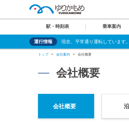
駅・時刻表
乗車案内
運行情報
現在、平常通り運転しています
便利な乗り方
U
U
U
U
U
お手持ちのカードやス
01
02
03
04
05
運行情
イベン
車両紹
トップ
会社案内
会社概要
日の出
芝浦ふ頭
交通系ICカード
クレカ乗車
会社概要
運賃案
おすす
安全・
駅
駅
駅
駅
駅
会社概要
臨海副都心のビュースポット
大人
設備・しくみ・
システム
時刻表
時刻表
時刻表
時刻表
時刻表