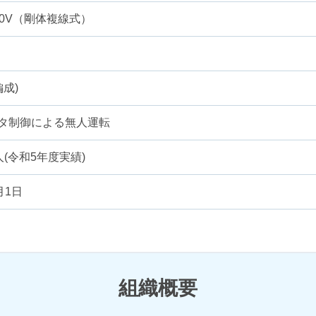
00V（剛体複線式）
編成)
タ制御による無人運転
0人(令和5年度実績)
月1日
組織概要