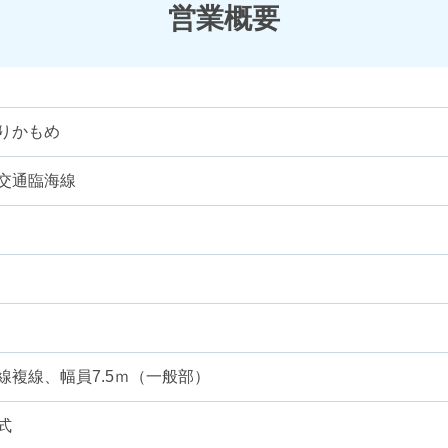
営業概要
りかもめ
交通臨海線
線複線、幅員7.5ｍ（一般部）
式