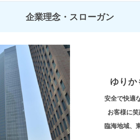
巡礼スポット
お台場・青海エリア
企業理念・スローガン
時刻表検索
豊洲エリア
ゆりか
安全で快適
お客様に笑
臨海地域、