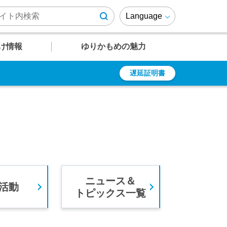
Language
け情報
ゆりかもめの魅力
遅延証明書
U
U
U
U
U
12
13
14
15
16
遅延証明書
乗車券の種類
周辺施設情報
ゆりかもめファンページ
有明テニスの森
定期乗車券
ゆりも紹介
乗車ルール・マナー
ゆりかもめが
結ぶエリア
よくあるご質問
障がい者の方への
運賃割引
ニュース＆
駅
駅
駅
駅
駅
活動
トピックス一覧
竹芝～芝浦・
レインボーブリッジエリア
時刻表
時刻表
時刻表
時刻表
時刻表