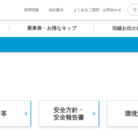
採用情報
会社案内
よくあるご質問・お問合わせ
乗車券・お得なキップ
沿線お出か
。
U
U
U
U
U
U
マホで そのまま改札へ！
06
07
08
09
10
11
報
ト一覧
介
お台場海浜公園
クルーズターミナル
テレコムセンター
東京ビッグサイト
QRモバイル
チケット
普通乗車券
キッズコンテンツ
内
め散策コース
快適への取り組み
団体乗車券
ゆりかもめグッズ
安全方針・
駅
駅
駅
駅
駅
駅
沿革
環境
安全報告書
のちょっぴり贅沢コース
新橋・汐留エリア
バリアフリー設備・
安全対策
時刻表
時刻表
時刻表
時刻表
時刻表
時刻表